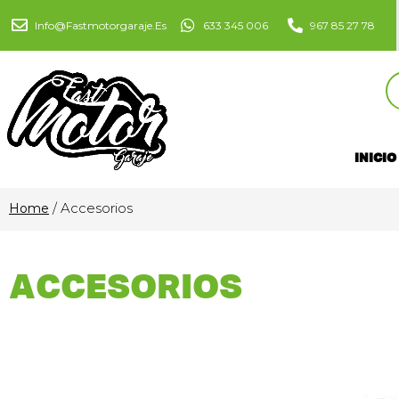
Info@fastmotorgaraje.es
633 345 006
967 85 27 78
INICIO
/ Accesorios
Home
ACCESORIOS