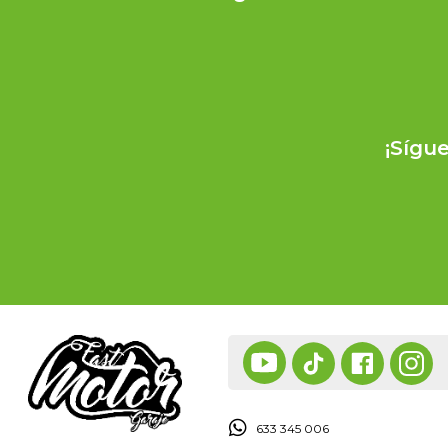
¡Sígu
633 345 006