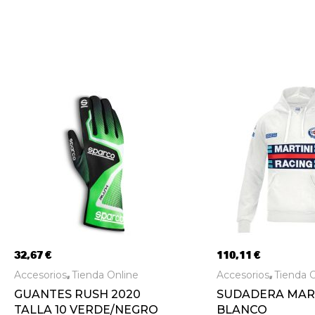
32,67
€
110,11
€
Accesorios
Tienda Online
Accesorios
Tienda O
,
,
GUANTES RUSH 2020
SUDADERA MART
TALLA 10 VERDE/NEGRO
BLANCO