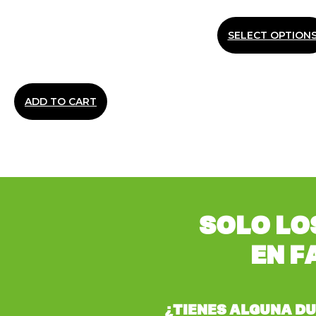
SELECT OPTION
ADD TO CART
SOLO LO
EN F
¿TIENES ALGUNA D