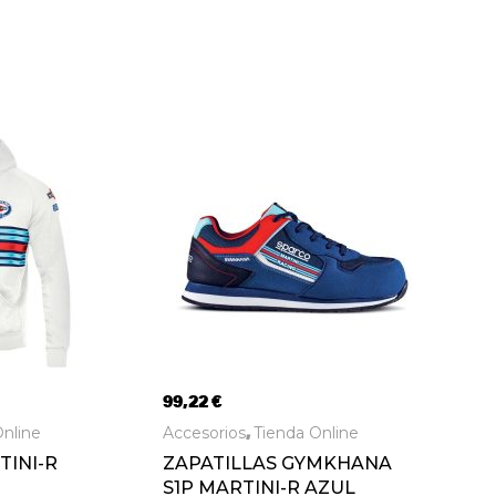
99,22
€
nline
Accesorios
Tienda Online
,
INI-R
ZAPATILLAS GYMKHANA
S1P MARTINI-R AZUL