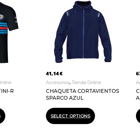
41,14
€
6
nline
Accesorios
Tienda Online
A
,
INI-R
CHAQUETA CORTAVIENTOS
C
SPARCO AZUL
A
S
SELECT OPTIONS