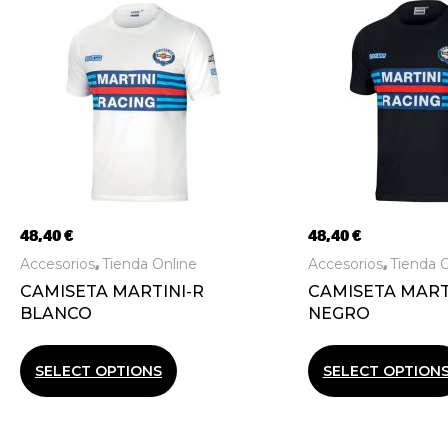
48,40
€
48,40
€
Accesorios
Tienda Online
Accesorios
Tienda O
,
,
CAMISETA MARTINI-R
CAMISETA MART
BLANCO
NEGRO
SELECT OPTIONS
SELECT OPTION