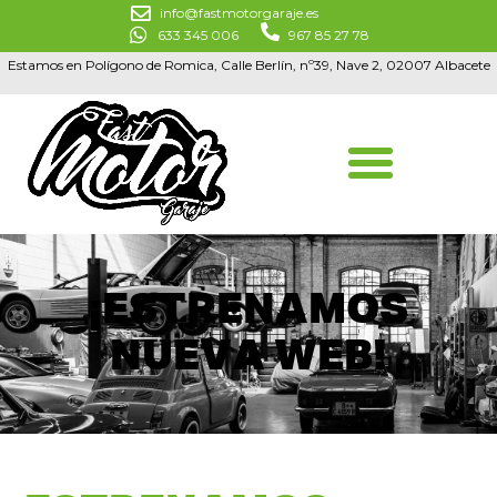
info@fastmotorgaraje.es
633 345 006
967 85 27 78
Estamos en Polígono de Romica, Calle Berlín, nº39, Nave 2, 02007 Albacete
¡ESTRENAMOS
NUEVA WEB!